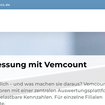
ts.de
ssung mit Vemcount
lich – und was machen sie daraus? Vemcou
soren mit einer zentralen Auswertungsplatt
lastbare Kennzahlen. Für einzelne Filialen
te.