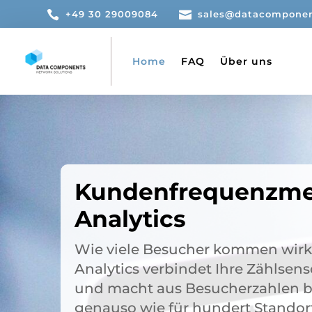

+49 30 29009084

sales@datacomponen
Home
FAQ
Über uns
Kundenfrequenzme
Analytics
Wie viele Besucher kommen wirk
Analytics verbindet Ihre Zählsen
und macht aus Besucherzahlen be
genauso wie für hundert Standor