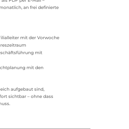
 als PDF per E-Mail –
onatlich, an frei definierte
ilialleiter mit der Vorwoche
hreszeitraum
eschäftsführung mit
ichtplanung mit den
eich aufgebaut sind,
rt sichtbar – ohne dass
muss.